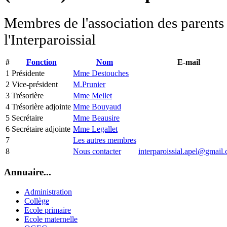
Membres de l'association des parents
l'Interparoissial
#
Fonction
Nom
E-mail
1
Présidente
Mme Destouches
2
Vice-président
M.Prunier
3
Trésorière
Mme Mellet
4
Trésorière adjointe
Mme Bouyaud
5
Secrétaire
Mme Beausire
6
Secrétaire adjointe
Mme Legallet
7
Les autres membres
8
Nous contacter
interparoissial.apel@gmail
Annuaire...
Administration
Collège
Ecole primaire
Ecole maternelle