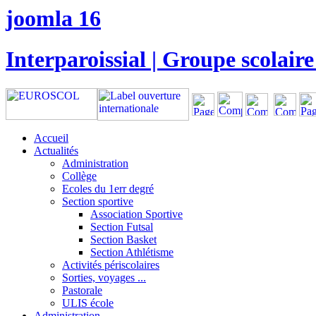
joomla 16
Interparoissial | Groupe scolaire
Accueil
Actualités
Administration
Collège
Ecoles du 1err degré
Section sportive
Association Sportive
Section Futsal
Section Basket
Section Athlétisme
Activités périscolaires
Sorties, voyages ...
Pastorale
ULIS école
Administration